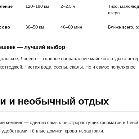
вление
120–180 км
2–2.5 ч
Тихо, малолюд
озеро
ксово
30–50 км
40–60 мин
Ближе всего, о
решеек — лучший выбор
ольское, Лосево — главное направление майского отдыха пете
 коттеджей. Чистая вода, сосны, скалы. Но и самое популярное
ги и необычный отдых
ый кемпинг — один из самых быстрорастущих форматов в Леноб
и удобствами: тёплые домики, кровати, завтраки.