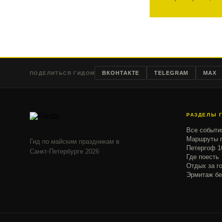
ВКОНТАКТЕ
TELEGRAM
MAX
ПОДЕЛИТЬСЯ ГИДОМ
РАЗДЕЛЫ 
Все событи
Маршруты п
Гид по майским праздникам в
Петергоф 1
Санкт-Петербурге 2026
Где поесть
Отдых за г
Эрмитаж бе