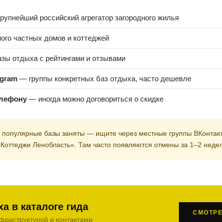
рупнейший российский агрегатор загородного жилья
ого частных домов и коттеджей
зы отдыха с рейтингами и отзывами
egram
— группы конкретных баз отдыха, часто дешевле
елефону
— иногда можно договориться о скидке
 популярные базы заняты — ищите через местные группы ВКонтак
Коттеджи Ленобласть». Там часто появляются отмены за 1–2 неде
а в каталоге гида
СМОТРЕ
фраструктурой и контактами