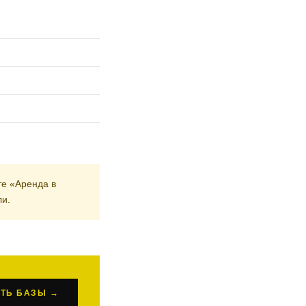
те «Аренда в
ли.
ТЬ БАЗЫ →