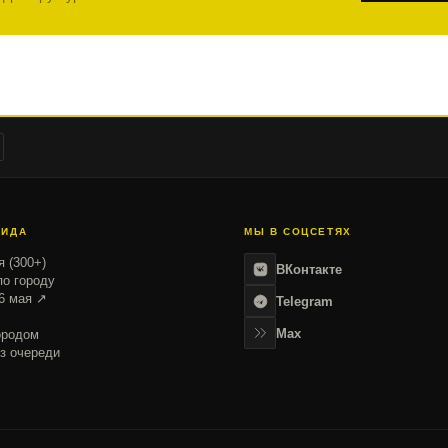
ГИДА
МЫ В СОЦСЕТЯХ
я (300+)
ВКонтакте
о городу
6 мая ↗
Telegram
Max
ородом
з очереди