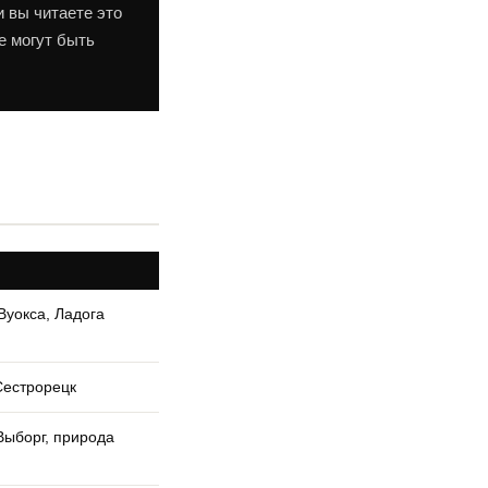
 вы читаете это
е могут быть
Вуокса, Ладога
Сестрорецк
Выборг, природа