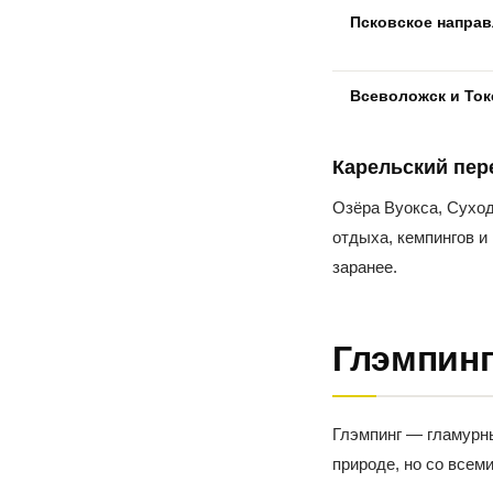
Псковское напра
Всеволожск и То
Карельский пе
Озёра Вуокса, Суход
отдыха, кемпингов и
заранее.
Глэмпин
Глэмпинг — гламурн
природе, но со всем