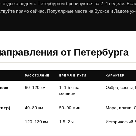
 отдыха рядом с Петербургом бронируются за 2–4 недели. Если
твуйте прямо сейчас. Популярные места на Вуоксе и Ладоге уж
аправления от Петербурга
РАССТОЯНИЕ
ВРЕМЯ В ПУТИ
ХАРАКТЕР
шеек
60–120 км
1–1.5 ч на
Озёра, сосны, 
машине
евер)
40–80 км
50–90 мин
Море, пляжи, 
120–130 км
1.5–2 ч
Исторический 