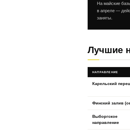
На майские базы
в апреле — дейс
заняты.
Лучшие н
НАПРАВЛЕНИЕ
Карельский пере
Финский залив (с
Выборгское
направление