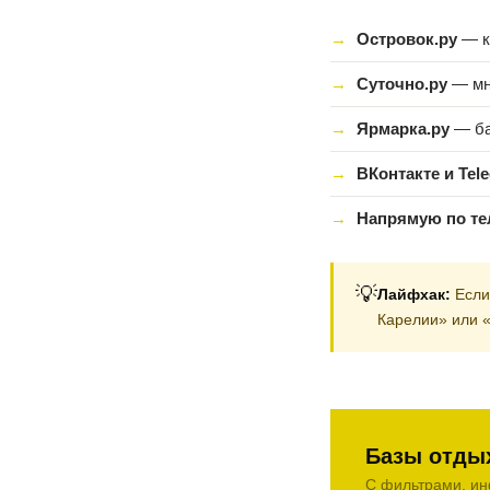
Островок.ру
— к
Суточно.ру
— мн
Ярмарка.ру
— ба
ВКонтакте и Tel
Напрямую по т
💡
Лайфхак:
Если
Карелии» или «
Базы отдых
С фильтрами, ин