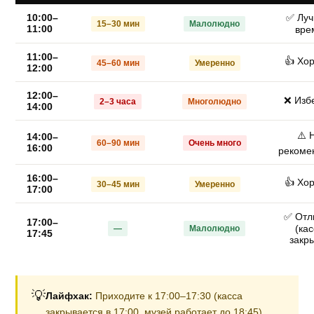
10:00–
✅ Лу
15–30 мин
Малолюдно
11:00
вре
11:00–
👍 Хо
45–60 мин
Умеренно
12:00
12:00–
❌ Изб
2–3 часа
Многолюдно
14:00
⚠️ 
14:00–
60–90 мин
Очень много
16:00
рекоме
16:00–
👍 Хо
30–45 мин
Умеренно
17:00
✅ Отл
17:00–
(ка
—
Малолюдно
17:45
закр
💡
Лайфхак:
Приходите к 17:00–17:30 (касса
закрывается в 17:00, музей работает до 18:45).