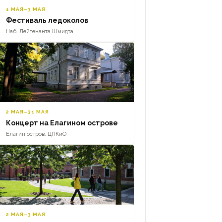
1 МАЯ–3 МАЯ
Фестиваль ледоколов
Наб. Лейтенанта Шмидта
2 МАЯ–31 МАЯ
Концерт на Елагином острове
Елагин остров, ЦПКиО
2 МАЯ–3 МАЯ