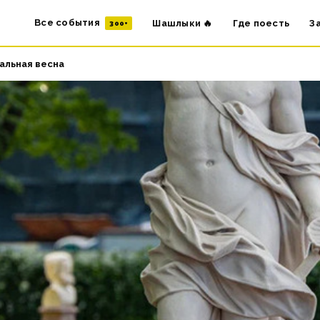
Все события
Шашлыки 🔥
Где поесть
З
300+
альная весна