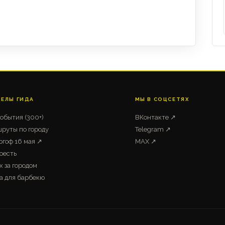
ДЕЛЫ ГИДА
МЫ В СОЦСЕТЯХ
события (300+)
ВКонтакте ↗
руты по городу
Telegram ↗
ргоф 16 мая ↗
MAX ↗
оесть
х за городом
а для барбекю