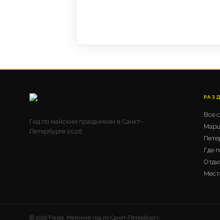
РАЗ
Все 
Гид по майским праздникам в Санкт-
Марш
Петербурге 2026
Пете
Где п
Отды
Мест
© 2026 Fiesta. Майский гид по Санкт-Петербургу.