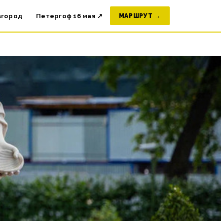
агород
Петергоф 16 мая ↗
МАРШРУТ →