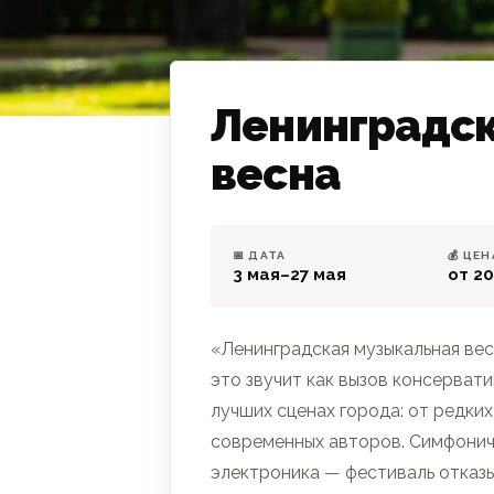
Ленинградс
весна
ФЕСТИВАЛЬ
📅 ДАТА
💰 ЦЕН
3 мая–27 мая
от 20
«Ленинградская музыкальная вес
это звучит как вызов консерват
лучших сценах города: от редки
современных авторов. Симфониче
электроника — фестиваль отказы