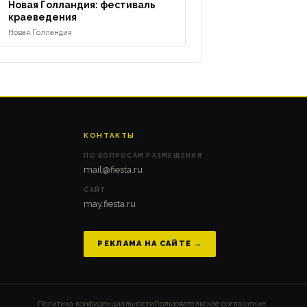
Новая Голландия: фестиваль
краеведения
Новая Голландия
КОНТАКТЫ
ПО ВОПРОСАМ РАЗМЕЩЕНИЯ
mail@fiesta.ru
САЙТ
may.fiesta.ru
РЕКЛАМА НА САЙТЕ →
Политика конфиденциальности
Пользовательское соглашение