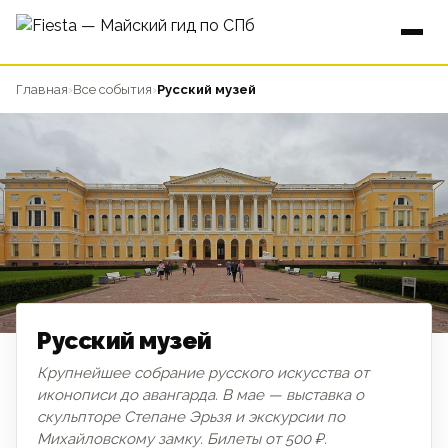
Главная
›
Все события
›
Русский музей
Русский музей
Крупнейшее собрание русского искусства от
иконописи до авангарда. В мае — выставка о
МУЗЕЙ
скульпторе Степане Эрьзя и экскурсии по
Михайловскому замку. Билеты от 500 ₽.