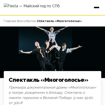
Главная
›
Все события
›
Спектакль «Многоголосье»
Спектакль «Многоголосье»
Премьера документальной драмы «Многоголосье»
в театре, рождённом в блокаду. Спектакль о
ДЕНЬ ПОБЕДЫ
памяти, героизме и Великой Победе. 9 мая, 19:00,
от 300 ₽.