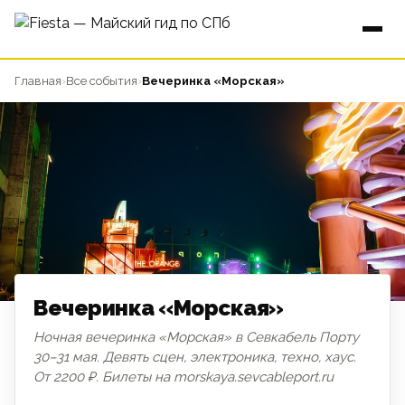
Главная
›
Все события
›
Вечеринка «Морская»
Вечеринка «Морская»
Ночная вечеринка «Морская» в Севкабель Порту
30–31 мая. Девять сцен, электроника, техно, хаус.
ФЕСТИВАЛЬ
От 2200 ₽. Билеты на morskaya.sevcableport.ru