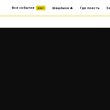
Все события
Шашлыки 🔥
Где поесть
З
300+