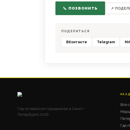
📞 ПОЗВОНИТЬ
↗ ПОДЕЛ
ПОДЕЛИТЬСЯ
ВКонтакте
Telegram
MA
РАЗ
Все 
Гид по майским праздникам в Санкт-
Марш
Петербурге 2026
Пете
Где п