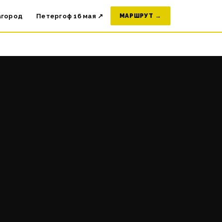
агород
Петергоф 16 мая ↗
МАРШРУТ →