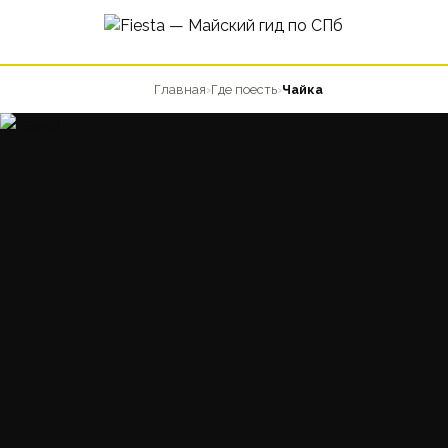
Главная
›
Где поесть
›
Чайка