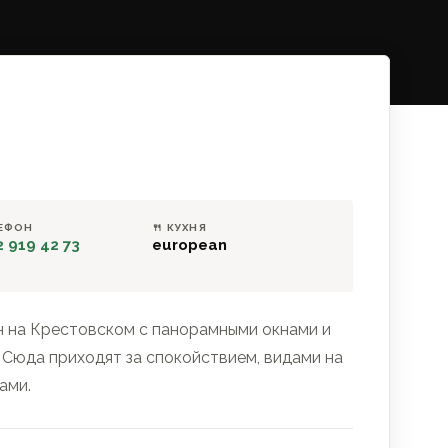
ЛЕФОН
🍴 КУХНЯ
2 919 42 73
european
 на Крестовском с панорамными окнами и
 Сюда приходят за спокойствием, видами на
ами.