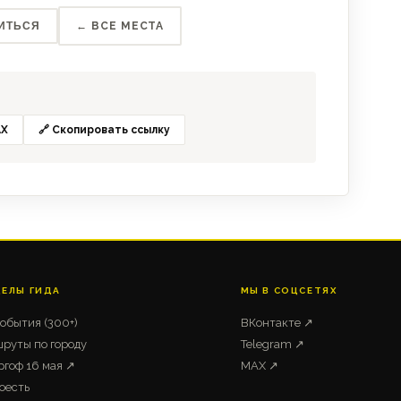
ИТЬСЯ
← ВСЕ МЕСТА
X
🔗 Скопировать ссылку
ДЕЛЫ ГИДА
МЫ В СОЦСЕТЯХ
события (300+)
ВКонтакте ↗
руты по городу
Telegram ↗
ргоф 16 мая ↗
MAX ↗
оесть