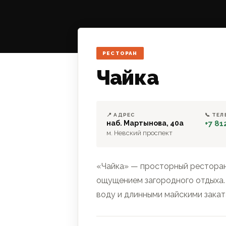
РЕСТОРАН
Чайка
📍 АДРЕС
📞 ТЕ
наб. Мартынова, 40а
+7 81
м. Невский проспект
«Чайка» — просторный ресторан
ощущением загородного отдыха.
воду и длинными майскими закат