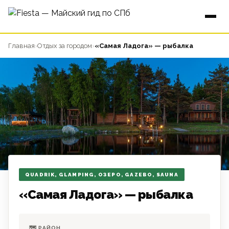
Главная
›
Отдых за городом
›
«Самая Ладога» — рыбалка
QUADRIK, GLAMPING, ОЗЕРО, GAZEBO, SAUNA
«Самая Ладога» — рыбалка
🗺 РАЙОН