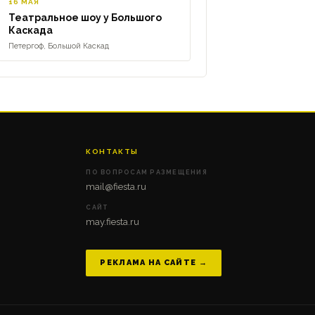
16 МАЯ
Театральное шоу у Большого
Каскада
Петергоф, Большой Каскад
КОНТАКТЫ
ПО ВОПРОСАМ РАЗМЕЩЕНИЯ
mail@fiesta.ru
САЙТ
may.fiesta.ru
РЕКЛАМА НА САЙТЕ →