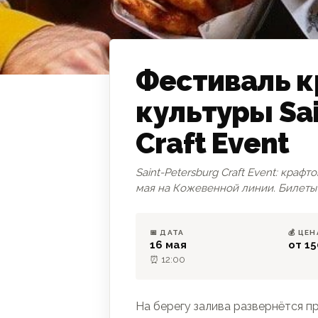
Фестиваль 
культуры Sai
ГАСТРО
Craft Event
Saint-Petersburg Craft Event: краф
мая на Кожевенной линии. Билеты о
📅 ДАТА
💰 ЦЕН
16 мая
от 15
⏰ 12:00
На берегу залива развернётся пра