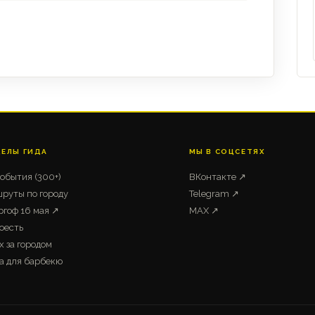
ДЕЛЫ ГИДА
МЫ В СОЦСЕТЯХ
события (300+)
ВКонтакте ↗
руты по городу
Telegram ↗
ргоф 16 мая ↗
MAX ↗
оесть
х за городом
а для барбекю