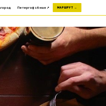
агород
Петергоф 16 мая ↗
МАРШРУТ →