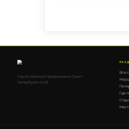
РАЗ
Все 
Гид по майским праздникам в Санкт-
Марш
Петербурге 2026
Пете
Где п
Отды
Мест