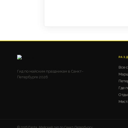
РАЗ
Все 
Гид по майским праздникам в Санкт-
Марш
Петербурге 2026
Пете
Где п
Отды
Мест
© 2026 Fiesta. Майский гид по Санкт-Петербургу.