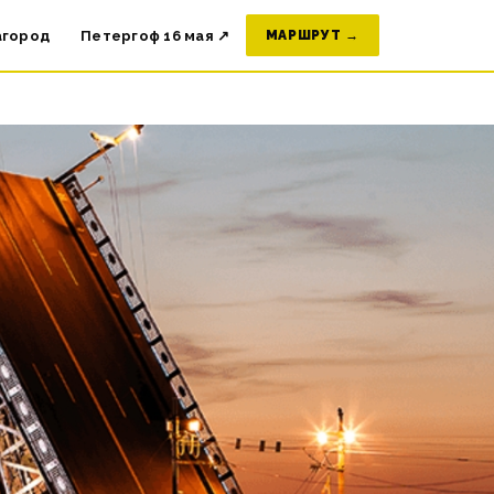
агород
Петергоф 16 мая ↗
МАРШРУТ →