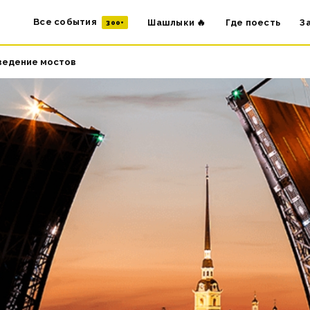
Все события
Шашлыки 🔥
Где поесть
З
300+
зведение мостов