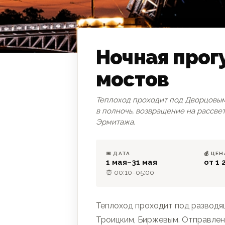
Ночная прог
мостов
ПРОГУЛКА
Теплоход проходит под Дворцовы
в полночь, возвращение на рассвет
Эрмитажа.
📅 ДАТА
💰 ЦЕН
1 мая–31 мая
от 1 
⏰ 00:10–05:00
Теплоход проходит под развод
Троицким, Биржевым. Отправлени