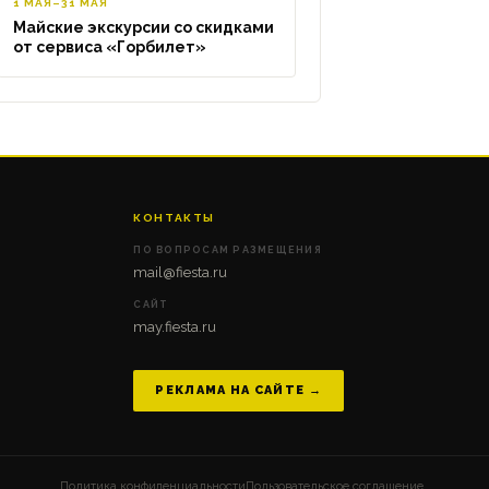
1 МАЯ–31 МАЯ
Майские экскурсии со скидками
от сервиса «Горбилет»
КОНТАКТЫ
ПО ВОПРОСАМ РАЗМЕЩЕНИЯ
mail@fiesta.ru
САЙТ
may.fiesta.ru
РЕКЛАМА НА САЙТЕ →
Политика конфиденциальности
Пользовательское соглашение