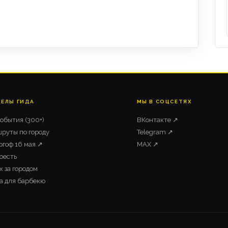
ДЕЛЫ ГИДА
МЫ В СОЦСЕТЯХ
события (300+)
ВКонтакте ↗
руты по городу
Telegram ↗
ргоф 16 мая ↗
MAX ↗
оесть
х за городом
а для барбекю