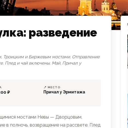
улка: разведение
м, Троицким и Биржевым мостами. Отправление
е. Плед и чай включены. Май, Причал у
А
📍 МЕСТО
200 ₽
Причал у Эрмитажа
ящимися мостами Невы — Дворцовым,
е в полночь, возвращение на рассвете. Плед