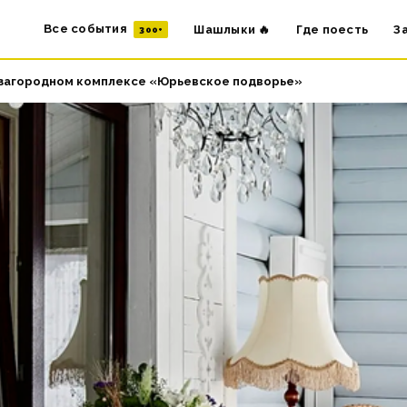
Все события
Шашлыки 🔥
Где поесть
З
300+
 загородном комплексе «Юрьевское подворье»