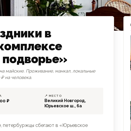
здники в
 комплексе
 подворье»
на майские. Проживание, манкал, локальные
 ₽ на человека.
А
📍 МЕСТО
00 ₽
Великий Новгород,
Юрьевское ш., 6а
е, петербуржцы сбегают в «Юрьевское