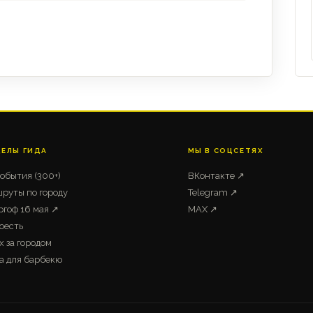
ДЕЛЫ ГИДА
МЫ В СОЦСЕТЯХ
события (300+)
ВКонтакте ↗
руты по городу
Telegram ↗
ргоф 16 мая ↗
MAX ↗
оесть
х за городом
а для барбекю