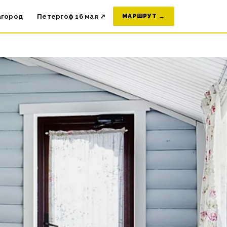
агород
Петергоф 16 мая ↗
МАРШРУТ →