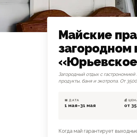
Майские пра
загородном
ПРОГУЛКА
«Юрьевское
Загородный отдых с гастрономией 
продукты, баня и экотропа. От 3500
📅 ДАТА
💰 ЦЕН
1 мая–31 мая
от 35
Когда май гарантирует выходны