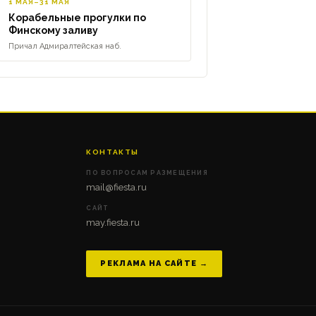
1 МАЯ–31 МАЯ
Корабельные прогулки по
Финскому заливу
Причал Адмиралтейская наб.
КОНТАКТЫ
ПО ВОПРОСАМ РАЗМЕЩЕНИЯ
mail@fiesta.ru
САЙТ
may.fiesta.ru
РЕКЛАМА НА САЙТЕ →