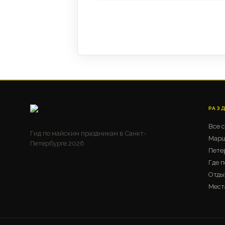
РАЗ
Все 
Гид по майским праздникам в Санкт-
Марш
Петербурге 2026
Пете
Где п
Отды
Мест